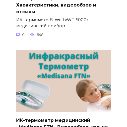
Характеристики, видеообзор и
отзывы
ИК-термометр B. Well «WF-5000» –
медицинский прибор
0
648
ИК-термометр медицинский
«Medisana FTN» Видеообзор, хар-ки